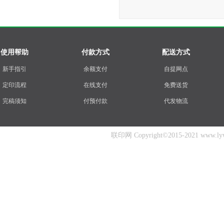
使用帮助
付款方式
配送方式
新手指引
余额支付
自提网点
定印流程
在线支付
免费送货
完稿须知
付预付款
代发物流
联印网 Copyright©2015-2021 www.lywc